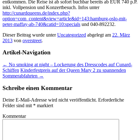
entkommen. Die Reise ist ab sofort buchbar bereits ab EUR 740 p.P.
inkl. Vollpension und Konzertbesuch. Infos unter
http://cunardqueens.de/index.php?
option=com_content&view=article&id=143:hamburg-oslo-mit-
peter-maffay-ab-740&catid=10:specials
und 040-892232.
Dieser Beitrag wurde unter
Uncategorized
abgelegt am
22. März
2013
von
overstreet
.
Artikel-Navigation
←
No smoking at night – Lockerung des Dresscodes auf Cunard-
Schiffen
Kinderfestpreis auf der Queen Mary 2 zu spannenden
Sommerabfahrten
→
Schreibe einen Kommentar
Deine E-Mail-Adresse wird nicht veröffentlicht.
Erforderliche
Felder sind mit
*
markiert
Kommentar