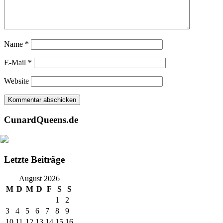
Name
*
E-Mail
*
Website
CunardQueens.de
Letzte Beiträge
August 2026
M
D
M
D
F
S
S
1
2
3
4
5
6
7
8
9
10
11
12
13
14
15
16